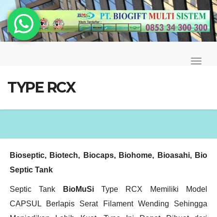
Skip
to
content
T
o
TYPE RCX
g
g
l
e
N
Bioseptic, Biotech, Biocaps, Biohome, Bioasahi, Bio
a
Septic Tank
v
Septic Tank
BioMuSi
Type RCX Memiliki Model
i
CAPSUL Berlapis Serat Filament Wending Sehingga
g