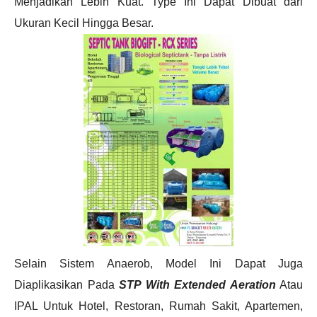
Menjadikan Lebih Kuat. Type Ini Dapat Dibuat dari
a
Ukuran Kecil Hingga Besar.
t
i
o
n
Selain Sistem Anaerob, Model Ini Dapat Juga
Diaplikasikan Pada
STP With Extended Aeration
Atau
IPAL Untuk Hotel, Restoran, Rumah Sakit, Apartemen,